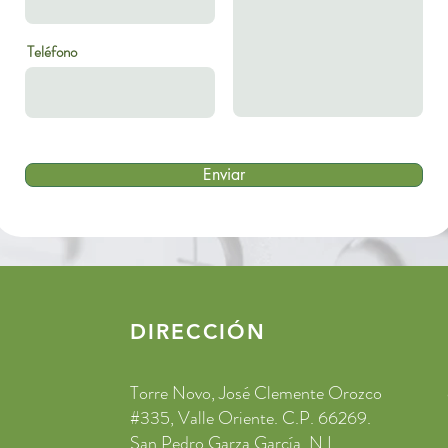
Teléfono
Enviar
DIRECCIÓN
Torre Novo, José Clemente Orozco
#335, Valle Oriente. C.P. 66269.
San Pedro Garza García, N.L.